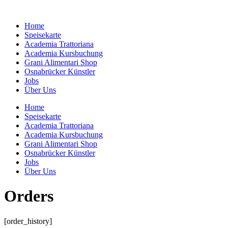
Zum
Inhalt
Home
springen
Speisekarte
Academia Trattoriana
Academia Kursbuchung
Grani Alimentari Shop
Osnabrücker Künstler
Jobs
Über Uns
Home
Speisekarte
Academia Trattoriana
Academia Kursbuchung
Grani Alimentari Shop
Osnabrücker Künstler
Jobs
Über Uns
Orders
[order_history]